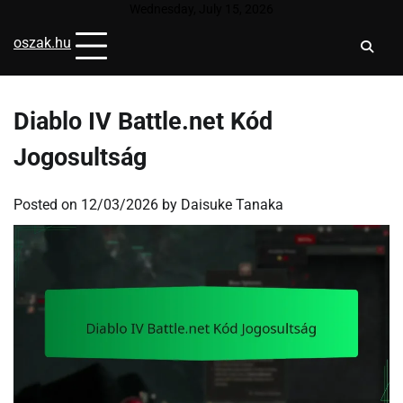
Skip
Wednesday, July 15, 2026
to
oszak.hu
content
Diablo IV Battle.net Kód
Jogosultság
Posted on
12/03/2026
by
Daisuke Tanaka