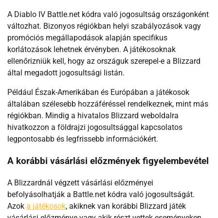
A Diablo IV Battle.net kódra való jogosultság országonként
változhat. Bizonyos régiókban helyi szabályozások vagy
promóciós megállapodások alapján specifikus
korlátozások lehetnek érvényben. A játékosoknak
ellenőrizniük kell, hogy az országuk szerepel-e a Blizzard
által megadott jogosultsági listán.
Például Észak-Amerikában és Európában a játékosok
általában szélesebb hozzáféréssel rendelkeznek, mint más
régiókban. Mindig a hivatalos Blizzard weboldalra
hivatkozzon a földrajzi jogosultsággal kapcsolatos
legpontosabb és legfrissebb információkért.
A korábbi vásárlási előzmények figyelembevétel
A Blizzardnál végzett vásárlási előzményei
befolyásolhatják a Battle.net kódra való jogosultságát.
Azok
a játékosok
, akiknek van korábbi Blizzard játék
vásárlási előzménye vagy akik részt vettek eseményeken,