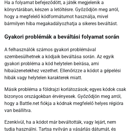
Ha a folyamat befejeződött, a játék megjelenik a
könyvtárában, készen a letöltésre. Győződjön meg arról,
hogy a megfelelő kódformátumot használja, mivel
bármilyen hiba megakadályozhatja a sikeres beváltást.
Gyakori problémák a beváltási folyamat során
A felhasználók számos gyakori problémával
szembesülhetnek a kódjaik beváltása során. Az egyik
gyakori probléma a kód helytelen beírása, ami
hibaüzenetekhez vezethet. Ellenőrizze a kódot a gépelési
hibák vagy helytelen karakterek miatt.
Másik probléma a földrajzi korlátozások; egyes kódok csak
bizonyos országokban érvényesek. Győződjön meg arról,
hogy a Battle.net fiókja a kódnak megfelelő helyes régióra
van beállítva.
Ezenkívül, ha a kódot már beváltották, vagy lejárt, nem
tudja használni. Tartsa nyilván a vásárlás dátumát, és