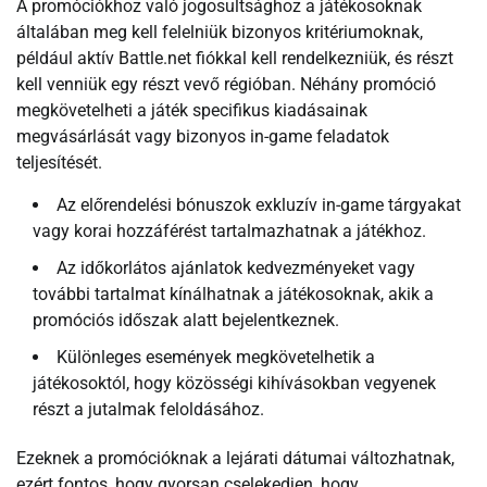
A promóciókhoz való jogosultsághoz a játékosoknak
általában meg kell felelniük bizonyos kritériumoknak,
például aktív Battle.net fiókkal kell rendelkezniük, és részt
kell venniük egy részt vevő régióban. Néhány promóció
megkövetelheti a játék specifikus kiadásainak
megvásárlását vagy bizonyos in-game feladatok
teljesítését.
Az előrendelési bónuszok exkluzív in-game tárgyakat
vagy korai hozzáférést tartalmazhatnak a játékhoz.
Az időkorlátos ajánlatok kedvezményeket vagy
további tartalmat kínálhatnak a játékosoknak, akik a
promóciós időszak alatt bejelentkeznek.
Különleges események megkövetelhetik a
játékosoktól, hogy közösségi kihívásokban vegyenek
részt a jutalmak feloldásához.
Ezeknek a promócióknak a lejárati dátumai változhatnak,
ezért fontos, hogy gyorsan cselekedjen, hogy