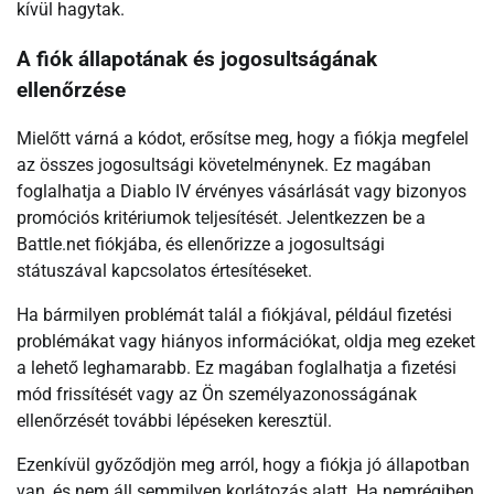
kívül hagytak.
A fiók állapotának és jogosultságának
ellenőrzése
Mielőtt várná a kódot, erősítse meg, hogy a fiókja megfelel
az összes jogosultsági követelménynek. Ez magában
foglalhatja a Diablo IV érvényes vásárlását vagy bizonyos
promóciós kritériumok teljesítését. Jelentkezzen be a
Battle.net fiókjába, és ellenőrizze a jogosultsági
státuszával kapcsolatos értesítéseket.
Ha bármilyen problémát talál a fiókjával, például fizetési
problémákat vagy hiányos információkat, oldja meg ezeket
a lehető leghamarabb. Ez magában foglalhatja a fizetési
mód frissítését vagy az Ön személyazonosságának
ellenőrzését további lépéseken keresztül.
Ezenkívül győződjön meg arról, hogy a fiókja jó állapotban
van, és nem áll semmilyen korlátozás alatt. Ha nemrégiben