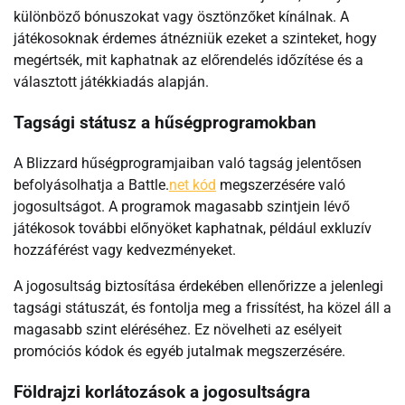
különböző bónuszokat vagy ösztönzőket kínálnak. A
játékosoknak érdemes átnézniük ezeket a szinteket, hogy
megértsék, mit kaphatnak az előrendelés időzítése és a
választott játékkiadás alapján.
Tagsági státusz a hűségprogramokban
A Blizzard hűségprogramjaiban való tagság jelentősen
befolyásolhatja a Battle.
net kód
megszerzésére való
jogosultságot. A programok magasabb szintjein lévő
játékosok további előnyöket kaphatnak, például exkluzív
hozzáférést vagy kedvezményeket.
A jogosultság biztosítása érdekében ellenőrizze a jelenlegi
tagsági státuszát, és fontolja meg a frissítést, ha közel áll a
magasabb szint eléréséhez. Ez növelheti az esélyeit
promóciós kódok és egyéb jutalmak megszerzésére.
Földrajzi korlátozások a jogosultságra