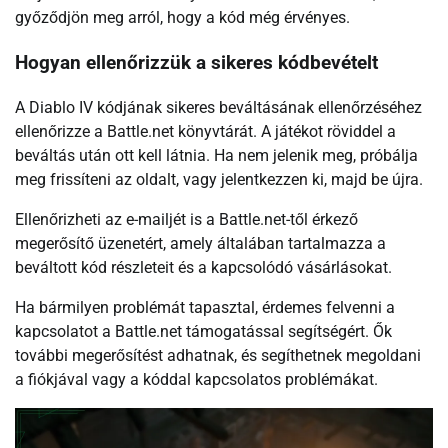
győződjön meg arról, hogy a kód még érvényes.
Hogyan ellenőrizzük a sikeres kódbevételt
A Diablo IV kódjának sikeres beváltásának ellenőrzéséhez
ellenőrizze a Battle.net könyvtárát. A játékot röviddel a
beváltás után ott kell látnia. Ha nem jelenik meg, próbálja
meg frissíteni az oldalt, vagy jelentkezzen ki, majd be újra.
Ellenőrizheti az e-mailjét is a Battle.net-től érkező
megerősítő üzenetért, amely általában tartalmazza a
beváltott kód részleteit és a kapcsolódó vásárlásokat.
Ha bármilyen problémát tapasztal, érdemes felvenni a
kapcsolatot a Battle.net támogatással segítségért. Ők
további megerősítést adhatnak, és segíthetnek megoldani
a fiókjával vagy a kóddal kapcsolatos problémákat.