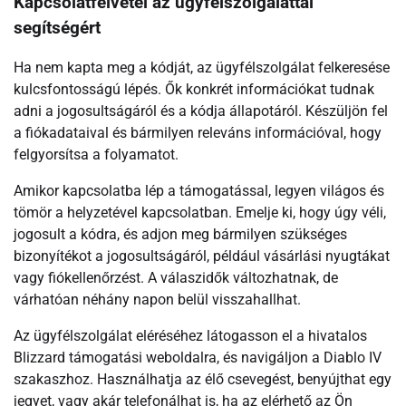
Kapcsolatfelvétel az ügyfélszolgálattal
segítségért
Ha nem kapta meg a kódját, az ügyfélszolgálat felkeresése
kulcsfontosságú lépés. Ők konkrét információkat tudnak
adni a jogosultságáról és a kódja állapotáról. Készüljön fel
a fiókadataival és bármilyen releváns információval, hogy
felgyorsítsa a folyamatot.
Amikor kapcsolatba lép a támogatással, legyen világos és
tömör a helyzetével kapcsolatban. Emelje ki, hogy úgy véli,
jogosult a kódra, és adjon meg bármilyen szükséges
bizonyítékot a jogosultságáról, például vásárlási nyugtákat
vagy fiókellenőrzést. A válaszidők változhatnak, de
várhatóan néhány napon belül visszahallhat.
Az ügyfélszolgálat eléréséhez látogasson el a hivatalos
Blizzard támogatási weboldalra, és navigáljon a Diablo IV
szakaszhoz. Használhatja az élő csevegést, benyújthat egy
jegyet, vagy akár telefonálhat is, ha az elérhető az Ön