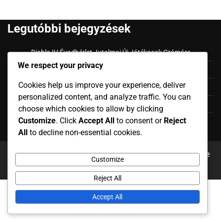
Legutóbbi bejegyzések
Diablo IV Évadbérlet Jutalmai Új Játékosok Számára
We respect your privacy
Diablo IV Twitch Drops Jutalmak Folyamata
Cookies help us improve your experience, deliver
Diablo IV Battle.net Kód Aktiválás
personalized content, and analyze traffic. You can
Diablo IV Battle.net Kód Jogosultság
choose which cookies to allow by clicking
Customize
. Click
Accept All
to consent or
Reject
Diablo IV Twitch Drops Kozmetikai Típusok
All
to decline non-essential cookies.
Copyright © 2026
oszak.hu
Theme: News Report By
Adore
Customize
Themes
.
Reject All
Accept All