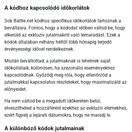
A kódhoz kapcsolódó időkorlátok
Sok Battle.net kódhoz specifikus időkorlátok tartoznak a
beváltásra. Fontos, hogy a kódodat időben váltsd be, hogy
elkerüld az exkluzív jutalmakról való lemaradást. Ezek a
kódok általában néhány héttől több hónapig terjedő
érvényességi idővel rendelkeznek.
Miután beváltottad, a jutalmaknak is lehetnek saját
időkorlátaik, különösen, ha szezonális eseményekhez
kapcsolódnak. Győződj meg róla, hogy ellenőrzöd a
jutalmakkal kapcsolatos részleteket, hogy maximalizáld az
előnyeidet.
Ha nem váltod be a megadott időkereten belül,
elveszítheted a hozzáférést ezekhez az exkluzív elemekhez,
ezért figyelj a lejárati dátumokra, hogy ne maradj le.
A különböző kódok jutalmainak