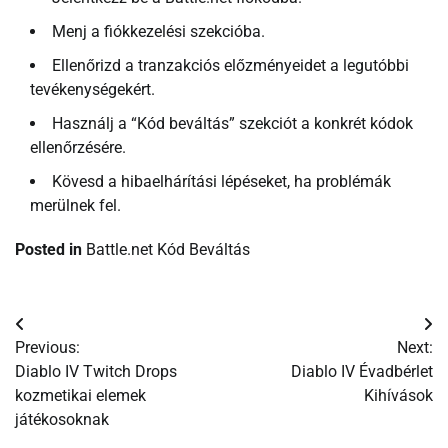
Menj a fiókkezelési szekcióba.
Ellenőrizd a tranzakciós előzményeidet a legutóbbi
tevékenységekért.
Használj a “Kód beváltás” szekciót a konkrét kódok
ellenőrzésére.
Kövesd a hibaelhárítási lépéseket, ha problémák
merülnek fel.
Posted in
Battle.net Kód Beváltás
Post
Previous:
Next:
navigation
Diablo IV Twitch Drops
Diablo IV Évadbérlet
kozmetikai elemek
Kihívások
játékosoknak