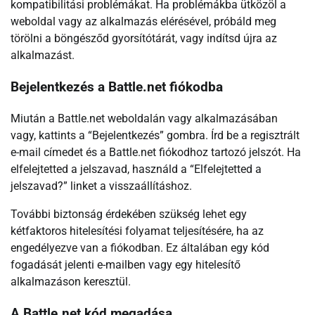
kompatibilitási problémákat. Ha problémákba ütközöl a
weboldal vagy az alkalmazás elérésével, próbáld meg
törölni a böngésződ gyorsítótárát, vagy indítsd újra az
alkalmazást.
Bejelentkezés a Battle.net fiókodba
Miután a Battle.net weboldalán vagy alkalmazásában
vagy, kattints a “Bejelentkezés” gombra. Írd be a regisztrált
e-mail címedet és a Battle.net fiókodhoz tartozó jelszót. Ha
elfelejtetted a jelszavad, használd a “Elfelejtetted a
jelszavad?” linket a visszaállításhoz.
További biztonság érdekében szükség lehet egy
kétfaktoros hitelesítési folyamat teljesítésére, ha az
engedélyezve van a fiókodban. Ez általában egy kód
fogadását jelenti e-mailben vagy egy hitelesítő
alkalmazáson keresztül.
A Battle.net kód megadása