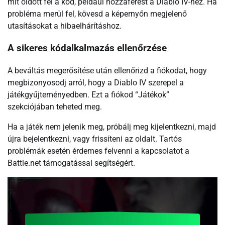
mit oldott fel a kód, például hozzáférést a Diablo IV-hez. Ha
probléma merül fel, kövesd a képernyőn megjelenő
utasításokat a hibaelhárításhoz.
A sikeres kódalkalmazás ellenőrzése
A beváltás megerősítése után ellenőrizd a fiókodat, hogy
megbizonyosodj arról, hogy a Diablo IV szerepel a
játékgyűjteményedben. Ezt a fiókod “Játékok”
szekciójában teheted meg.
Ha a játék nem jelenik meg, próbálj meg kijelentkezni, majd
újra bejelentkezni, vagy frissíteni az oldalt. Tartós
problémák esetén érdemes felvenni a kapcsolatot a
Battle.net támogatással segítségért.