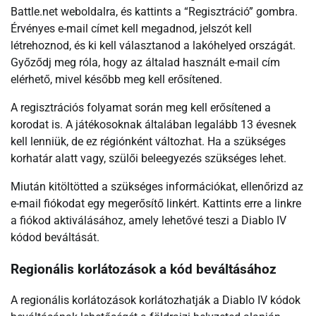
Battle.net weboldalra, és kattints a “Regisztráció” gombra.
Érvényes e-mail címet kell megadnod, jelszót kell
létrehoznod, és ki kell választanod a lakóhelyed országát.
Győződj meg róla, hogy az általad használt e-mail cím
elérhető, mivel később meg kell erősítened.
A regisztrációs folyamat során meg kell erősítened a
korodat is. A játékosoknak általában legalább 13 évesnek
kell lenniük, de ez régiónként változhat. Ha a szükséges
korhatár alatt vagy, szülői beleegyezés szükséges lehet.
Miután kitöltötted a szükséges információkat, ellenőrizd az
e-mail fiókodat egy megerősítő linkért. Kattints erre a linkre
a fiókod aktiválásához, amely lehetővé teszi a Diablo IV
kódod beváltását.
Regionális korlátozások a kód beváltásához
A regionális korlátozások korlátozhatják a Diablo IV kódok