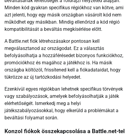
beváltásának lehetőségét a földrajzi helyzeted alapján.
Minden kód gyakran specifikus régiókhoz van kötve, ami
azt jelenti, hogy egy másik országban vásárolt kód nem
működhet egy másikban. Mindig ellenőrizd a kód régió
kompatibilitását a beváltás megkísérlése előtt.
A Battle.net fiók létrehozásakor pontosan kell
megválasztanod az országodat. Ez a választás
befolyásolhatja a hozzáférésedet bizonyos funkciókhoz,
promóciókhoz és magához a játékhoz is. Ha másik
országba költözöl, frissítened kell a fiókadataidat, hogy
tükrözze az új tartózkodási helyedet.
Ezenkívül egyes régiókban lehetnek specifikus törvények
vagy szabályozások, amelyek befolyásolhatják a játék
elérhetőségét. Ismerkedj meg a helyi
játékszabályozásokkal, hogy elkerüld a problémákat a
beváltási folyamat során.
Konzol fiókok összekapcsolása a Battle.net-tel