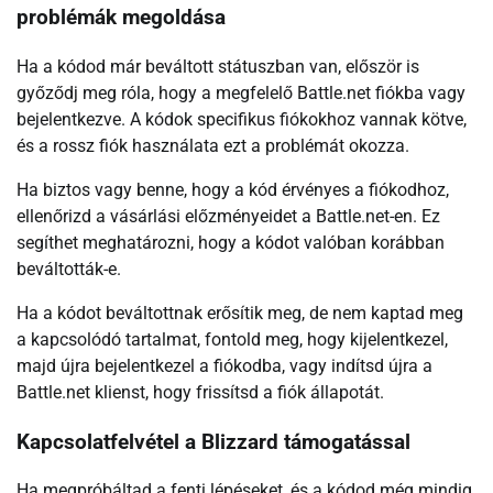
problémák megoldása
Ha a kódod már beváltott státuszban van, először is
győződj meg róla, hogy a megfelelő Battle.net fiókba vagy
bejelentkezve. A kódok specifikus fiókokhoz vannak kötve,
és a rossz fiók használata ezt a problémát okozza.
Ha biztos vagy benne, hogy a kód érvényes a fiókodhoz,
ellenőrizd a vásárlási előzményeidet a Battle.net-en. Ez
segíthet meghatározni, hogy a kódot valóban korábban
beváltották-e.
Ha a kódot beváltottnak erősítik meg, de nem kaptad meg
a kapcsolódó tartalmat, fontold meg, hogy kijelentkezel,
majd újra bejelentkezel a fiókodba, vagy indítsd újra a
Battle.net klienst, hogy frissítsd a fiók állapotát.
Kapcsolatfelvétel a Blizzard támogatással
Ha megpróbáltad a fenti lépéseket, és a kódod még mindig