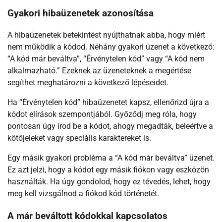
Gyakori hibaüzenetek azonosítása
A hibaüzenetek betekintést nyújthatnak abba, hogy miért
nem működik a kódod. Néhány gyakori üzenet a következő:
“A kód már beváltva”, “Érvénytelen kód” vagy “A kód nem
alkalmazható.” Ezeknek az üzeneteknek a megértése
segíthet meghatározni a következő lépéseidet.
Ha “Érvénytelen kód” hibaüzenetet kapsz, ellenőrizd újra a
kódot elírások szempontjából. Győződj meg róla, hogy
pontosan úgy írod be a kódot, ahogy megadták, beleértve a
kötőjeleket vagy speciális karaktereket is.
Egy másik gyakori probléma a “A kód már beváltva” üzenet.
Ez azt jelzi, hogy a kódot egy másik fiókon vagy eszközön
használták. Ha úgy gondolod, hogy ez tévedés, lehet, hogy
meg kell vizsgálnod a fiókod kód történetét.
A már beváltott kódokkal kapcsolatos