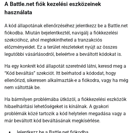
A Battle.net fiók kezelési eszközeinek
használata
A kód állapotának ellenőrzéséhez jelentkezz be a Battle.net
fiókodba. Miután bejelentkeztél, navigálj a fiókkezelési
szekcióhoz, ahol megtekintheted a tranzakciós
előzményeidet. Ez a terület részleteket nyújt az összes
legutóbbi vásárlásodról, beleértve a beváltott kódokat is.
Ha egy konkrét kód állapotát szeretnéd látni, keresd meg a
“Kód beváltás” szekciót. Itt beírhatod a kódodat, hogy
ellenőrizd, sikeresen alkalmazták-e a fiókodra, vagy ha még
nem váltották be.
Ha bármilyen problémába ütközöl, a fiókkezelési eszközök
hibaelhárítási lehetőségeket is kínálnak. A gyakori
problémák közé tartozik a kód helytelen megadása vagy a
már beváltott kód beváltásának megkísérlése.
Jelentkezz be a Battle.net fiókodba.