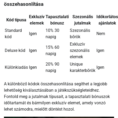
összehasonlítása
Exkluzív
Tapasztalati
Szezonális
Időkorlátos
Kód típusa
elemek
bónusz
jutalmak
ajánlatok
Standard
10% 30
Szezonális
Igen
Nem
kód
napig
bőrök
Exkluzív
15% 60
Deluxe kód
Igen
szezonális
Igen
napig
elemek
20% 90
Unique
Különkiadás
Igen
Igen
napig
karakterbőrök
A különböző kódok összehasonlítása segíthet a legjobb
lehetőség kiválasztásában a játékszükségleteidhez.
Fontold meg a jutalmak típusait, a tapasztalati bónuszok
időtartamát és bármilyen exkluzív elemet, amely vonzó
lehet számodra, mielőtt döntést hozol.