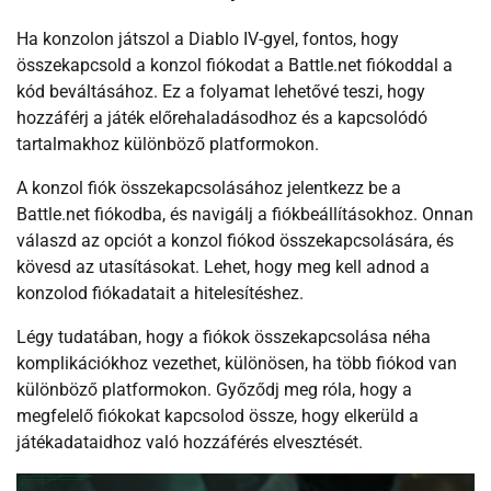
Ha konzolon játszol a Diablo IV-gyel, fontos, hogy
összekapcsold a konzol fiókodat a Battle.net fiókoddal a
kód beváltásához. Ez a folyamat lehetővé teszi, hogy
hozzáférj a játék előrehaladásodhoz és a kapcsolódó
tartalmakhoz különböző platformokon.
A konzol fiók összekapcsolásához jelentkezz be a
Battle.net fiókodba, és navigálj a fiókbeállításokhoz. Onnan
válaszd az opciót a konzol fiókod összekapcsolására, és
kövesd az utasításokat. Lehet, hogy meg kell adnod a
konzolod fiókadatait a hitelesítéshez.
Légy tudatában, hogy a fiókok összekapcsolása néha
komplikációkhoz vezethet, különösen, ha több fiókod van
különböző platformokon. Győződj meg róla, hogy a
megfelelő fiókokat kapcsolod össze, hogy elkerüld a
játékadataidhoz való hozzáférés elvesztését.