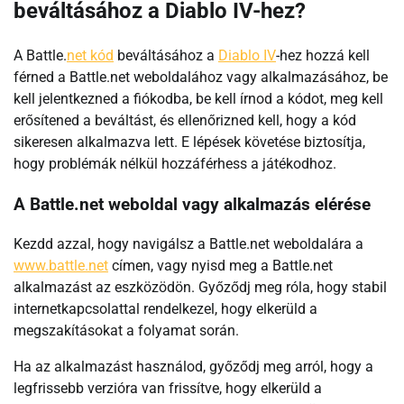
beváltásához a Diablo IV-hez?
A Battle.
net kód
beváltásához a
Diablo IV
-hez hozzá kell
férned a Battle.net weboldalához vagy alkalmazásához, be
kell jelentkezned a fiókodba, be kell írnod a kódot, meg kell
erősítened a beváltást, és ellenőrizned kell, hogy a kód
sikeresen alkalmazva lett. E lépések követése biztosítja,
hogy problémák nélkül hozzáférhess a játékodhoz.
A Battle.net weboldal vagy alkalmazás elérése
Kezdd azzal, hogy navigálsz a Battle.net weboldalára a
www.battle.net
címen, vagy nyisd meg a Battle.net
alkalmazást az eszközödön. Győződj meg róla, hogy stabil
internetkapcsolattal rendelkezel, hogy elkerüld a
megszakításokat a folyamat során.
Ha az alkalmazást használod, győződj meg arról, hogy a
legfrissebb verzióra van frissítve, hogy elkerüld a