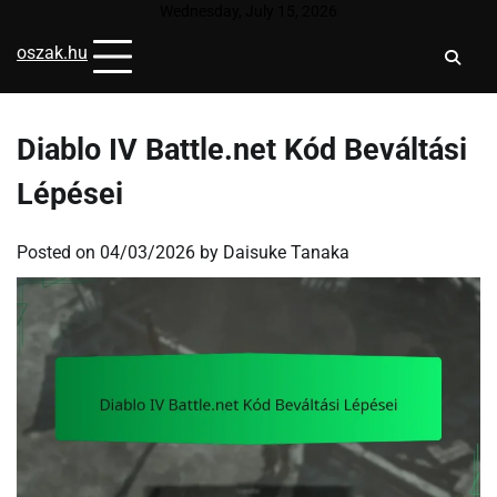
Skip
Wednesday, July 15, 2026
to
oszak.hu
content
Diablo IV Battle.net Kód Beváltási
Lépései
Posted on
04/03/2026
by
Daisuke Tanaka