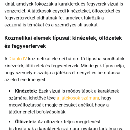
kínál, amelyek fokozzák a karakterek és fegyverek vizuális
vonzerejét. A játékosok egyedi kinézeteket, öltözeteket és
fegyverterveket oldhatnak fel, amelyek tükrözik a
szezonális témákat és a személyes stílusokat.
Kozmetikai elemek típusai: kinézetek, öltözetek
és fegyvertervek
A
Diablo IV
kozmetikai elemei három fő típusba sorolhatók:
kinézetek, öltözetek és fegyvertervek. Mindegyik típus célja,
hogy személyre szabja a játékos élményét és bemutassa
az elért eredményeit.
Kinézetek:
Ezek vizuális módosítások a karakterek
számára, lehetővé téve
a játékosok számára
, hogy
megváltoztassák megjelenésüket anélkül, hogy a
játékmenetet befolyásolnák.
Öltözetek:
Az öltözetek teljes megjelenést
biztosítanak a karakterek számára, gyakran tartalmazva