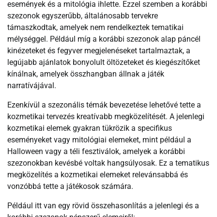
események és a mitológia ihlette. Ezzel szemben a korábbi
szezonok egyszerűbb, általánosabb tervekre
támaszkodtak, amelyek nem rendelkeztek tematikai
mélységgel. Például míg a korábbi szezonok alap páncél
kinézeteket és fegyver megjelenéseket tartalmaztak, a
legújabb ajánlatok bonyolult öltözeteket és kiegészítőket
kínálnak, amelyek összhangban állnak a játék
narratívájával.
Ezenkívül a szezonális témák bevezetése lehetővé tette a
kozmetikai tervezés kreatívabb megközelítését. A jelenlegi
kozmetikai elemek gyakran tükrözik a specifikus
eseményeket vagy mitológiai elemeket, mint például a
Halloween vagy a téli fesztiválok, amelyek a korábbi
szezonokban kevésbé voltak hangsúlyosak. Ez a tematikus
megközelítés a kozmetikai elemeket relevánsabbá és
vonzóbbá tette a játékosok számára.
Például itt van egy rövid összehasonlítás a jelenlegi és a