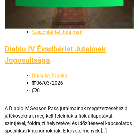
Szezonbérlet Jutalmak
Diablo IV Évadbérlet Jutalmak
Jogosultsága
Daisuke Tanaka
06/03/2026
0
A Diablo IV Season Pass jutalmainak megszerzéséhez a
játékosoknak meg kell felelniük a fiók állapotával,
szintjével, földrajzi helyzetével és időzítésével kapcsolatos
specifikus kritériumoknak. E követelmények […]