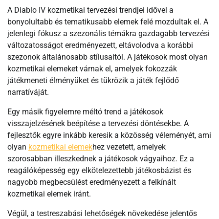
A Diablo IV kozmetikai tervezési trendjei idővel a
bonyolultabb és tematikusabb elemek felé mozdultak el. A
jelenlegi fókusz a szezonális témákra gazdagabb tervezési
változatosságot eredményezett, eltávolodva a korábbi
szezonok általánosabb stílusaitól. A játékosok most olyan
kozmetikai elemeket várnak el, amelyek fokozzák
játékmeneti élményüket és tükrözik a játék fejlődő
narratíváját.
Egy másik figyelemre méltó trend a játékosok
visszajelzésének beépítése a tervezési döntésekbe. A
fejlesztők egyre inkább keresik a közösség véleményét, ami
olyan
kozmetikai elemek
hez vezetett, amelyek
szorosabban illeszkednek a játékosok vágyaihoz. Ez a
reagálóképesség egy elkötelezettebb játékosbázist és
nagyobb megbecsülést eredményezett a felkínált
kozmetikai elemek iránt.
Végül, a testreszabási lehetőségek növekedése jelentős