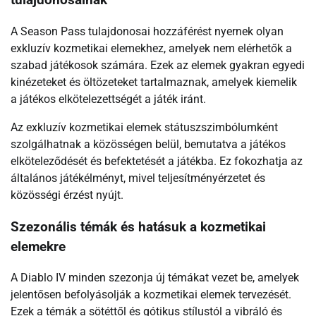
tulajdonosainak
A Season Pass tulajdonosai hozzáférést nyernek olyan
exkluzív kozmetikai elemekhez, amelyek nem elérhetők a
szabad játékosok számára. Ezek az elemek gyakran egyedi
kinézeteket és öltözeteket tartalmaznak, amelyek kiemelik
a játékos elkötelezettségét a játék iránt.
Az exkluzív kozmetikai elemek státuszszimbólumként
szolgálhatnak a közösségen belül, bemutatva a játékos
elköteleződését és befektetését a játékba. Ez fokozhatja az
általános játékélményt, mivel teljesítményérzetet és
közösségi érzést nyújt.
Szezonális témák és hatásuk a kozmetikai
elemekre
A Diablo IV minden szezonja új témákat vezet be, amelyek
jelentősen befolyásolják a kozmetikai elemek tervezését.
Ezek a témák a sötéttől és gótikus stílustól a vibráló és