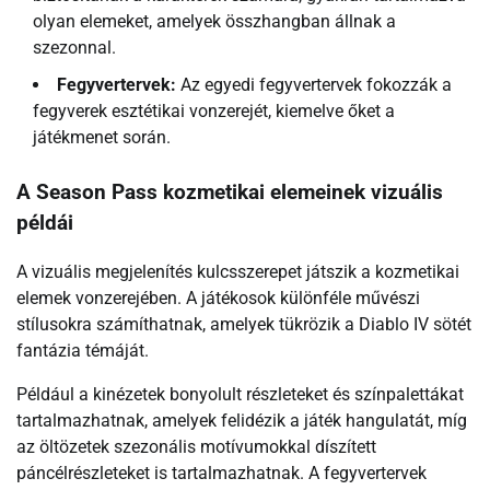
olyan elemeket, amelyek összhangban állnak a
szezonnal.
Fegyvertervek:
Az egyedi fegyvertervek fokozzák a
fegyverek esztétikai vonzerejét, kiemelve őket a
játékmenet során.
A Season Pass kozmetikai elemeinek vizuális
példái
A vizuális megjelenítés kulcsszerepet játszik a kozmetikai
elemek vonzerejében. A játékosok különféle művészi
stílusokra számíthatnak, amelyek tükrözik a Diablo IV sötét
fantázia témáját.
Például a kinézetek bonyolult részleteket és színpalettákat
tartalmazhatnak, amelyek felidézik a játék hangulatát, míg
az öltözetek szezonális motívumokkal díszített
páncélrészleteket is tartalmazhatnak. A fegyvertervek