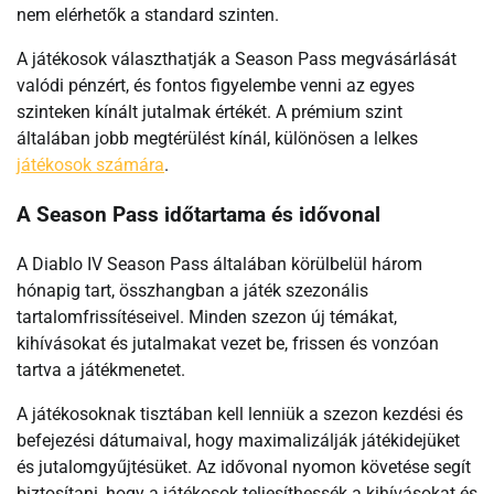
nem elérhetők a standard szinten.
A játékosok választhatják a Season Pass megvásárlását
valódi pénzért, és fontos figyelembe venni az egyes
szinteken kínált jutalmak értékét. A prémium szint
általában jobb megtérülést kínál, különösen a lelkes
játékosok számára
.
A Season Pass időtartama és idővonal
A Diablo IV Season Pass általában körülbelül három
hónapig tart, összhangban a játék szezonális
tartalomfrissítéseivel. Minden szezon új témákat,
kihívásokat és jutalmakat vezet be, frissen és vonzóan
tartva a játékmenetet.
A játékosoknak tisztában kell lenniük a szezon kezdési és
befejezési dátumaival, hogy maximalizálják játékidejüket
és jutalomgyűjtésüket. Az idővonal nyomon követése segít
biztosítani, hogy a játékosok teljesíthessék a kihívásokat és