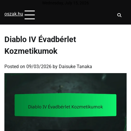
Skip
Wednesday, July 15, 2026
to
oszak.hu
content
Diablo IV Évadbérlet
Kozmetikumok
Posted on
09/03/2026
by
Daisuke Tanaka