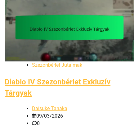
Szezonbérlet Jutalmak
Diablo IV Szezonbérlet Exkluzív
Tárgyak
Daisuke Tanaka
09/03/2026
0