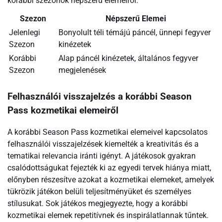
korábbi szezonok népszerű elemeiről:
Szezon
Népszerű Elemei
Jelenlegi
Bonyolult téli témájú páncél, ünnepi fegyver
Szezon
kinézetek
Korábbi
Alap páncél kinézetek, általános fegyver
Szezon
megjelenések
Felhasználói visszajelzés a korábbi Season
Pass kozmetikai elemeiről
A korábbi Season Pass kozmetikai elemeivel kapcsolatos
felhasználói visszajelzések kiemelték a kreativitás és a
tematikai relevancia iránti igényt. A játékosok gyakran
csalódottságukat fejezték ki az egyedi tervek hiánya miatt,
előnyben részesítve azokat a kozmetikai elemeket, amelyek
tükrözik játékon belüli teljesítményüket és személyes
stílusukat. Sok játékos megjegyezte, hogy a korábbi
kozmetikai elemek repetitívnek és inspirálatlannak tűntek.