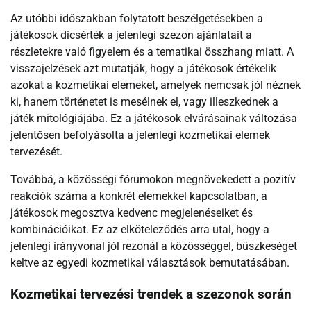
Az utóbbi időszakban folytatott beszélgetésekben a
játékosok dicsérték a jelenlegi szezon ajánlatait a
részletekre való figyelem és a tematikai összhang miatt. A
visszajelzések azt mutatják, hogy a játékosok értékelik
azokat a kozmetikai elemeket, amelyek nemcsak jól néznek
ki, hanem történetet is mesélnek el, vagy illeszkednek a
játék mitológiájába. Ez a játékosok elvárásainak változása
jelentősen befolyásolta a jelenlegi kozmetikai elemek
tervezését.
Továbbá, a közösségi fórumokon megnövekedett a pozitív
reakciók száma a konkrét elemekkel kapcsolatban, a
játékosok megosztva kedvenc megjelenéseiket és
kombinációikat. Ez az elköteleződés arra utal, hogy a
jelenlegi irányvonal jól rezonál a közösséggel, büszkeséget
keltve az egyedi kozmetikai választások bemutatásában.
Kozmetikai tervezési trendek a szezonok során