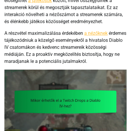
elősegíthet
a játékosok
között, mivel összegyűlnek a
streamerek körül és megosztják tapasztalataikat. Ez az
interakció növelheti a nézőszámot a streamerek számára,
és élénkebb játékos közösséget eredményezhet.
A részvétel maximalizálása érdekében
a nézőknek
érdemes
tájékozódniuk a közelgő eseményekről a hivatalos Diablo
IV csatornákon és kedvenc streamereik közösségi
médiáján. Ez a proaktív megközelítés biztosítja, hogy ne
maradjanak le a potenciális jutalmakról.