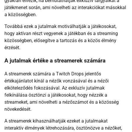
gyakran élvezik, ha bemutathatják exkluzív tárgyaikat a
játékmenet során, ami növelheti az interakciókat másokkal
a közösségben.
Továbbá ezek a jutalmak motiválhatják a játékosokat,
hogy aktívan részt vegyenek a játékban és a streaming
közösségben, elősegítve a tartozás és a közös élmény
érzését.
A jutalmak értéke a streamerek számára
A streamerek számára a Twitch Drops jelentős
értékajánlatot kínál a nézők vonzásával és a nézői
elköteleződés fokozásával. Az exkluzív jutalmak
felkínálása ösztönzi a játékosokat, hogy nézzék a
streameket, ami növelheti a nézőszámot és a közösség
növekedését.
A streamerek kihasználhatják ezeket a jutalmakat
interaktív élmények létrehozására, ösztönözve a nézőket,