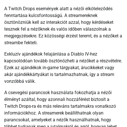
A Twitch Drops események alatt a nézői elköteleződés
fenntartása kulcsfontosságú. A streamereknek
ösztönözniük kell az interakciót azzal, hogy kérdéseket
tesznek fel a nézőknek és valós időben válaszolnak a
megjegyzésekre. Ez közösségi érzést teremt, és a nézőket a
streambe fekteti.
Exkluzív ajándékok felajánlása a Diablo IV-hez
kapcsolódóan tovább ösztönözheti a nézőket a részvételre.
Ezek az ajándékok in-game tárgyakat, árucikkeket vagy
akár ajándékkártyákat is tartalmazhatnak, így a stream
vonzóbbá válik.
A csevegési parancsok használata fokozhatja a nézői
élményt azáltal, hogy azonnali hozzáférést biztosít a
Twitch Drops-ra és más releváns tartalmakra vonatkozó
információkhoz. A streamerek beállíthatnak olyan
parancsokat, amelyeket a nézők használhatnak, hogy
többet tudjanak meg a jutalmakról és arról, hogyan lehet