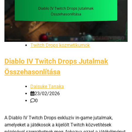
Twitch Drops kozmetikumok
Diablo IV Twitch Drops Jutalmak
Összehasonlítása
Daisuke Tanaka
23/02/2026
0
A Diablo IV Twitch Drops exkluzív in-game jutalmak,
amelyeket a játékosok a kijelölt Twitch közvetítések
nézésével szerezhetnek meg, fokozva ezzel a játékélményt