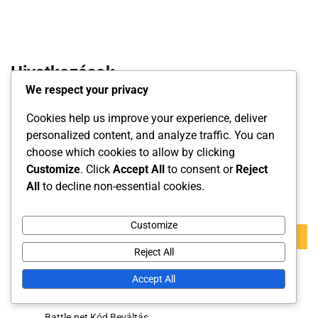
Hivatkozások
We respect your privacy
Rólunk
Cookies help us improve your experience, deliver
Blog archívum
personalized content, and analyze traffic. You can
choose which cookies to allow by clicking
Vegye fel velünk a kapcsolatot
Customize
. Click
Accept All
to consent or
Reject
All
to decline non-essential cookies.
Keresés
Customize
Search
for:
Reject All
Kategóriák
Accept All
Battle.net Kód Beváltás