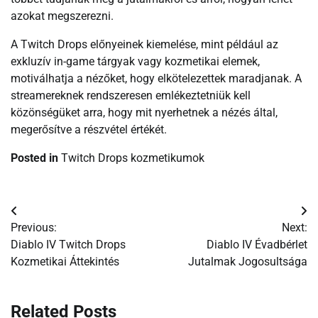
azokat megszerezni.
A Twitch Drops előnyeinek kiemelése, mint például az
exkluzív in-game tárgyak vagy kozmetikai elemek,
motiválhatja a nézőket, hogy elkötelezettek maradjanak. A
streamereknek rendszeresen emlékeztetniük kell
közönségüket arra, hogy mit nyerhetnek a nézés által,
megerősítve a részvétel értékét.
Posted in
Twitch Drops kozmetikumok
Post
Previous:
Next:
navigation
Diablo IV Twitch Drops
Diablo IV Évadbérlet
Kozmetikai Áttekintés
Jutalmak Jogosultsága
Related Posts