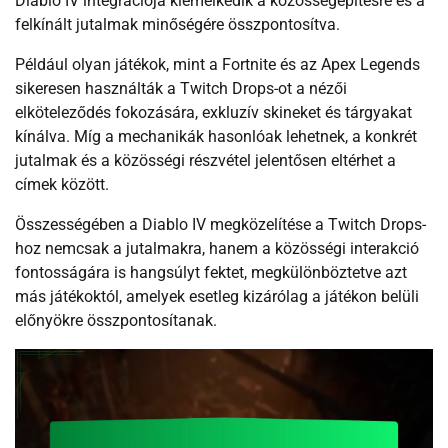
Diablo IV integrációja kiemelkedik a közösségépítésre és a
felkínált jutalmak minőségére összpontosítva.
Például olyan játékok, mint a Fortnite és az Apex Legends
sikeresen használták a Twitch Drops-ot a nézői
elköteleződés fokozására, exkluzív skineket és tárgyakat
kínálva. Míg a mechanikák hasonlóak lehetnek, a konkrét
jutalmak és a közösségi részvétel jelentősen eltérhet a
címek között.
Összességében a Diablo IV megközelítése a Twitch Drops-
hoz nemcsak a jutalmakra, hanem a közösségi interakció
fontosságára is hangsúlyt fektet, megkülönböztetve azt
más játékoktól, amelyek esetleg kizárólag a játékon belüli
előnyökre összpontosítanak.