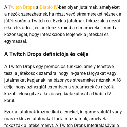
A
Twitch Drops
a
Diablo IV
-ben olyan jutalmak, amelyeket
a nézők szerezhetnek, ha részt vevő streamereket néznek a
játék során a Twitch-en. Ezek a jutalmak fokozzák a nézői
elköteleződést, és ösztönzik mind a streamereket, mind a
közönséget, hogy interakcióba lépjenek a játékkal és
egymással.
A Twitch Drops definíciója és célja
A Twitch Drops egy promóciós funkció, amely lehetővé
teszi a játékosok számára, hogy in-game tárgyakat vagy
jutalmakat kapjanak, ha bizonyos streameket néznek. A fő
célja, hogy szinergiát teremtsen a streamerek és nézőik
között, elősegítve a közösség kialakulását a Diablo IV
körül.
Ezek a jutalmak kozmetikai elemeket, in-game valutát vagy
más exkluzív jutalmakat tartalmazhatnak, amelyek
fokozzák a játékélményt. A Twitch Drops integrálásával a